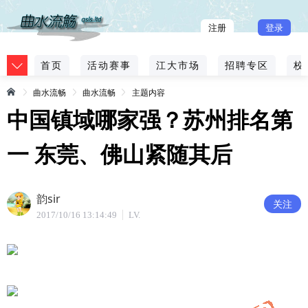
注册
登录
首页
活动赛事
江大市场
招聘专区
校
曲水流畅
曲水流畅
主题内容
中国镇域哪家强？苏州排名第
一 东莞、佛山紧随其后
韵sir
关注
2017/10/16 13:14:49
LV.