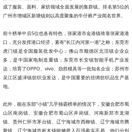
成了服装、面料、家纺领域全面发展的集群镇。排名第5位的
广州市增城区新塘镇则以高度聚集的牛仔裤产业闻名世界。
前十榜单中后5位也各有特色，张家港市金港镇倚靠张家港港
口，充分发挥港口经济，素有“长江内河第一港”之称；东莞市
虎门镇是全国服装批发中心；佛山市顺德区北滘镇企业众
多，是中国家电制造重镇；东莞市长安镇智能手机产业发
达，培育了OPPO、vivo、劲胜模具等一批知名企业；苏州市
吴江区盛泽镇纺织业发达，是中国重要的丝绸纺织品生产基
地。
此外，能在东部“小镇”几乎独霸榜单的情况下，安徽合肥市蜀
山区南岗镇、安徽合肥市蜀山区井岗镇、河南新郑市龙湖
镇、贵州仁怀市茅台镇、辽宁海城市西柳镇、辽宁海城市腾
鳌镇、辽宁海城市析木镇能够挤入百强着实不易，他们分别