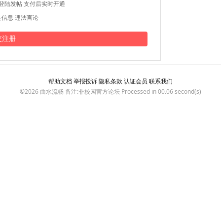
登陆发帖 支付后实时开通
信息 违法言论
帮助文档
举报投诉
隐私条款
认证会员
联系我们
©2026
曲水流畅
备注:非校园官方论坛 Processed in 00.06 second(s)