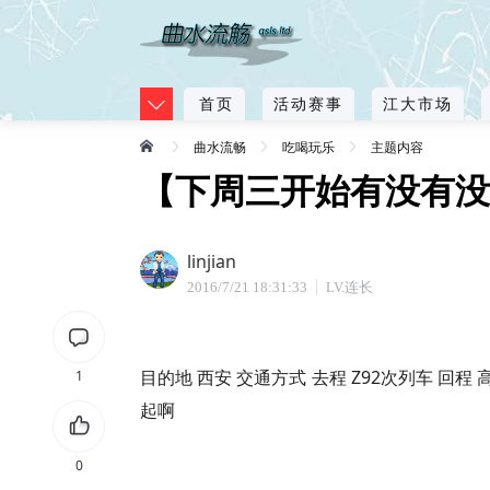
首页
活动赛事
江大市场
曲水流畅
吃喝玩乐
主题内容
【下周三开始有没有没
linjian
2016/7/21 18:31:33
LV.连长
目的地 西安 交通方式 去程 Z92次列车 回
1
起啊
0