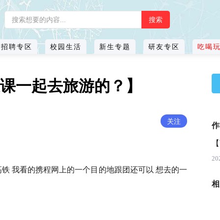
招聘专区
校园生活
新生专题
研友专区
吃喝
课一起去旅游的？】
关注
作
【
20
程 高铁 我看的携程网上的一个目的地跟团还可以 想去的一
相