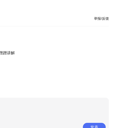
举报/反馈
蹭蹭讲解
发表